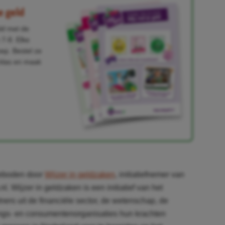
e geld
ld
met de
 7-8. Elke
oep. Bestel ze
e klas en maak
geboden door
Wijzer in geldzaken
, initiatiefnemer van
. Wijzer in geldzaken is een initiatief van het
ners uit de financiële sector, de wetenschap, de
tings- en consumentenorganisaties hun krachten