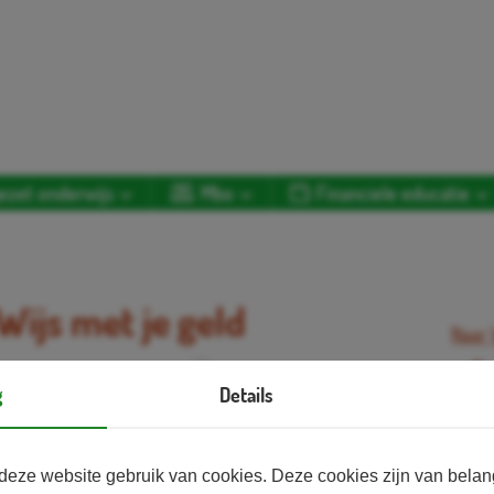
ezet onderwijs
Mbo
Financiele educatie
Wijs met je geld
Naar 
Op
lp je kinderen
g
Details
ilig met geld
Voor 
nt als digitaal
a te denken
Opzet
deze website gebruik van cookies. Deze cookies zijn van bela
nd geld.