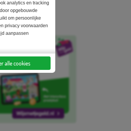
ok analytics en tracking
oelen
aardoor opgebouwde
uikt om persoonlijke
s posters
d en privacy voorwaarden
informatie
tijd aanpassen
r alle cookies