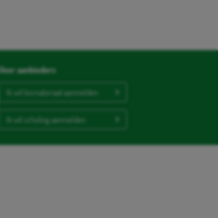
Voor aanbieders
Ik wil lesmateriaal aanmelden
Ik wil scholing aanmelden