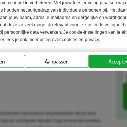
nieme input te verbeteren. Met jouw toestemming plaatsen wij o
uele thema’s,
Leerd
es houden het surfgedrag van individuele personen bij. Het d
van influencers
d aan jouw naam, adres, e-mailadres en dergelijke en wordt gebr
Grati
odat deze zo veel mogelijk relevant voor je zijn. In de veilighei
Meer 
ij persoonlijke data verwerken. Je cookie-instellingen kan je al
ijs met je geld in
dit artikel
.
ier lees je ook meer uitleg over cookies en privacy.
zijn gericht op leerlingen uit groep 3 tot en met
ren
Aanpassen
Acceptee
op drie niveaus.
schillende interactieve lesonderdelen die je kunt
ht dat de activiteiten flexibel ingezet kunnen worden.