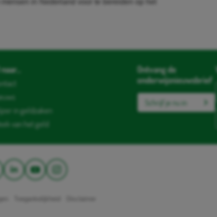
mensen in Nederland voor te bereiden op het
naar...
Ontvang de
onderwijsnieuwsbrief
ntact
ieuws
Schrijf je nu in
jzer in geldzaken
ek van het geld
ngen
Toegankelijkheid
Disclaimer