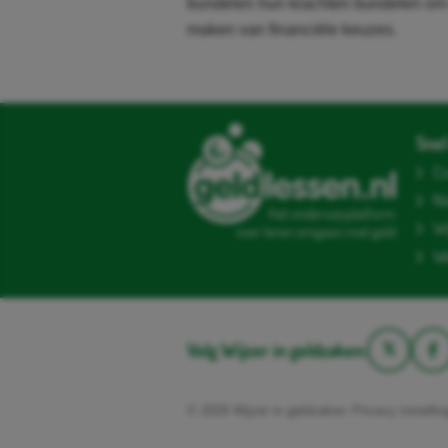
bundelen hun krachten bundelen om 
maken van financiële keuzes.
Snel 
Co
N
Het onderwijsplatform
Wi
over leren omgaan met geld
We
Volg Wijzer in geldzaken:
© 2026 Wijzer in geldzaken
Privacy instelli