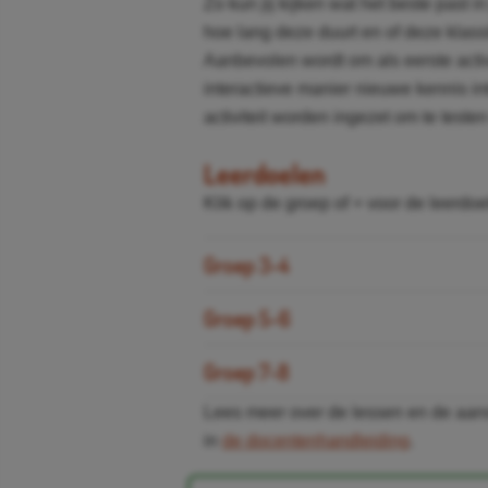
Zo kun jij kijken wat het beste past in
hoe lang deze duurt en of deze klass
Aanbevolen wordt om als eerste activi
interactieve manier nieuwe kennis in
activiteit worden ingezet om te teste
Leerdoelen
Klik op de groep of + voor de leerdo
Groep 3-4
Groep 5-6
Groep 7-8
Lees meer over de lessen en de aan
in
de docentenhandleiding
.