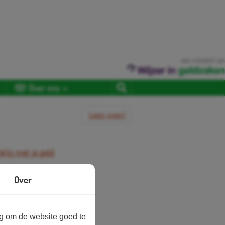
een initiatief van
Over ons
Lees voor
Wijs met je geld
 deze pagina
Over
wie?
 lespakket
ng om de website goed te