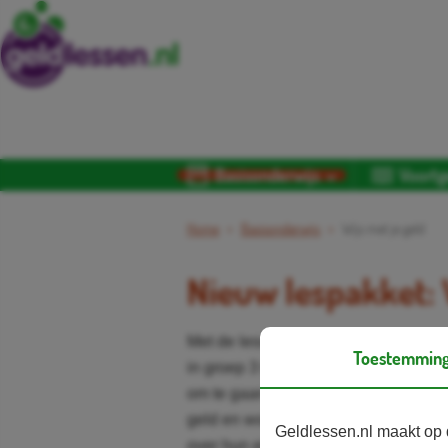
Basisonderwijs
Voortg
Home
Basisonderwijs
Wijs met je geld
Nieuw lespakket: 
Met de lessen van
Wijs met je geld
he
Toestemmin
in groep 3 tot en met 8 om slim en ve
om te gaan. Ze leren over zowel conta
geld en worden aangemoedigd om n
Geldlessen.nl maakt op 
over hun eigen mening en gedrag ro