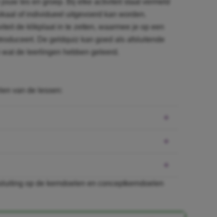
 jouw les en groep. Bij elke activiteit staat vermeld
ikaal of individueel uitgevoerd kan worden.
teit de klikplaat in te zetten, waarmee je op een
troduceert. De geldquiz kan goed als afsluitende
n wat de leerlingen hebben geleerd.
elen van de lessen:
sluiting op de kerndoelen en conceptkerndoelen