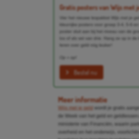
Gratis posters van Wijs met j
Vier het nieuwe lespakket
Wijs met je ge
kleurrijke posters voor groep 3-4, 5-6 en
poster sluit aan bij het niveau van de gr
los of als set van drie. Hang ze op in d
leren over geld nóg leuker!
Op = op!
Bestel nu
Meer informatie
Wijs met je geld
wordt je gratis aan
de Week van het geld en geldlessen.nl
ministerie van Financiën, waarin part
overheid en het onderwijs, voorlich