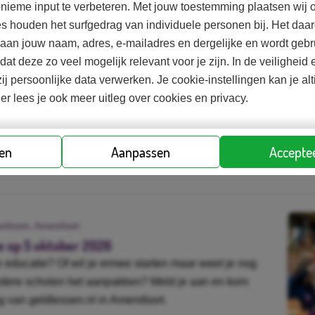
nieme input te verbeteren. Met jouw toestemming plaatsen wij o
es houden het surfgedrag van individuele personen bij. Het d
Agenda
d aan jouw naam, adres, e-mailadres en dergelijke en wordt gebr
odat deze zo veel mogelijk relevant voor je zijn. In de veilighei
ij persoonlijke data verwerken. Je cookie-instellingen kan je al
ier lees je ook meer uitleg over cookies en privacy.
ren
Aanpassen
Acceptee
nhoorn, Amersfoort
e op 5 oktober 2026
e educatie? Of wil je ermee starten maar weet je nog
ndere scholen het aanpakken? Meld je aan en kom
 van geldlessen.nl in Amersfoort.