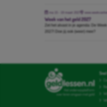
ma 15 - 19 maart 2027
www.weekvanhet
Week van het geld 2027
Zet het alvast in je agenda: De Week
2027! Doe jij ook (weer) mee?
Snel 
Co
N
Het onderwijsplatform
Wi
over leren omgaan met geld
We