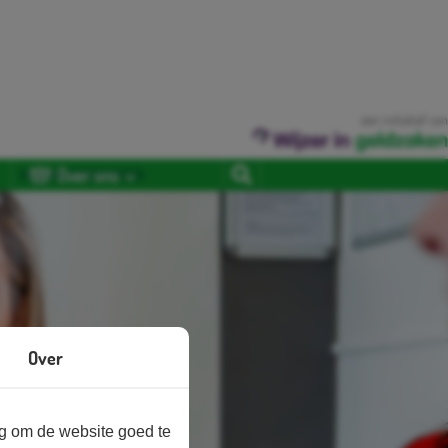
een initiatief van
Over ons
Over
ng om de website goed te