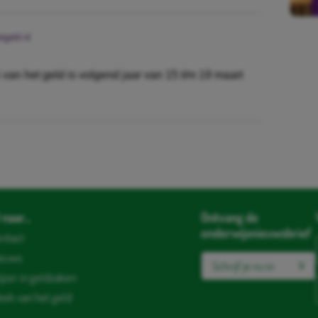
geld.nl
 van het geld is volgend jaar van 15 t/m 19 maart
naar...
Ontvang de
onderwijsnieuwsbrief
ntact
ieuws
Schrijf je nu in
jzer in geldzaken
ek van het geld