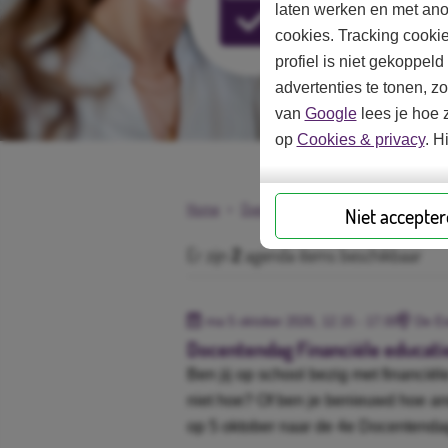
laten werken en met ano
cookies. Tracking cooki
profiel is niet gekoppel
advertenties te tonen, z
van
Google
lees je hoe z
op
Cookies & privacy
. H
Home
Over ons
Agenda
Niet accepte
Er zijn
2
agenda items beschikbaar
ma 5 oktober 2026, 12.15 - 17.00
De Ee
Docentendag Financiële educati
Ben jij op school bezig met financiël
niet hoe? Of ben je benieuwd hoe a
op 5 oktober naar de 4e Docentendag