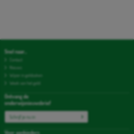
Snel naar...
Contact
Nieuws
Wijzer in geldzaken
Week van het geld
Ontvang de
onderwijsnieuwsbrief
Schrijf je nu in
Voor aanbieders