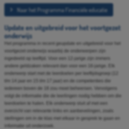
Naar het Programma Financiële educatie
Update en uitgebreid voor het voortgezet
onderwijs
Het programma in recent geupdate en uitgebreid voor het
voortgezet onderwijs waarbij de onderwerpen zijn
ingedeeld op leeftijd. Voor een 12-jarige zijn immers
andere geldzaken relevant dan voor een 16-jarige. Elk
onderwerp start met de leerdoelen per leeftijdsgroep (12
t/m 14 jaar en 15 t/m 17 jaar) en de competenties die
iedereen boven de 18 zou moet beheersen. Vervolgens
volgt de informatie die de leerlingen nodig hebben om die
leerdoelen te halen. Elk onderwerp sluit af met een
overzicht van relevante links en aanbevelingen, zoals
stellingen om in de klas met elkaar in gesprek te gaan en
informatie uit onderzoek.