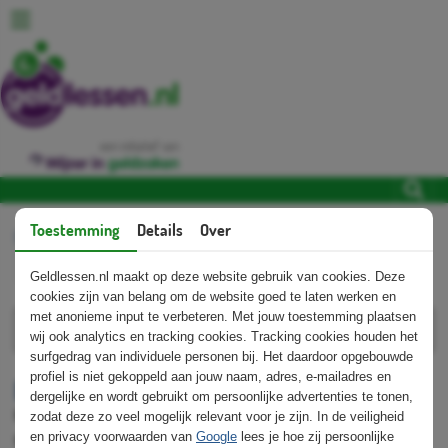
een initiatief van
Toestemming
Details
Over
Home
Voortgezet onderwijs
Programma Financiële educatie
Lees voor
Geldlessen.nl maakt op deze website gebruik van cookies. Deze
cookies zijn van belang om de website goed te laten werken en
met anonieme input te verbeteren. Met jouw toestemming plaatsen
wij ook analytics en tracking cookies. Tracking cookies houden het
surfgedrag van individuele personen bij. Het daardoor opgebouwde
profiel is niet gekoppeld aan jouw naam, adres, e-mailadres en
Programma Financiële educatie
dergelijke en wordt gebruikt om persoonlijke advertenties te tonen,
Het gratis Programma Financiële educatie helpt je
zodat deze zo veel mogelijk relevant voor je zijn. In de veiligheid
en privacy voorwaarden van
Google
lees je hoe zij persoonlijke
financiële vaardigheden in je lessen te integreren en je