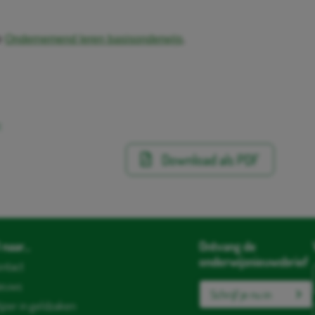
e
Ondernemend leren basisonderwijs
.
:
Download als PDF
naar...
Ontvang de
onderwijsnieuwsbrief
ntact
ieuws
Schrijf je nu in
jzer in geldzaken