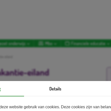
ezet onderwijs
Mbo
Financiele educatie
tie-eiland
kantie-eiland
e basisbeginselen van het bedrijfsleven en
g
Details
 heeft Jong ondernemen twee
Aa
sisonderwijs: Vakantie-eiland en Pop-up Store.
deze website gebruik van cookies. Deze cookies zijn van bela