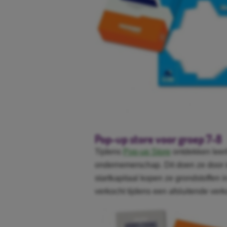
Pop-up store voor groep 7-8
Tijdens
Pop-up Store
ontdekken leerl
ondernemerschap. Dit doen ze door in
startkapitaal kopen ze grondstoffe
verkocht tijdens een afsluitende ver