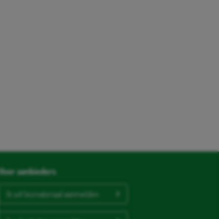
Voor aanbieders
Ik wil lesmateriaal aanmelden