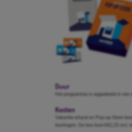
Duur
Het programma is opgedeeld in vier 
Kosten
Vakantie-eiland en Pop-up Store be
leerlingen. De box kost €62,25 incl. b