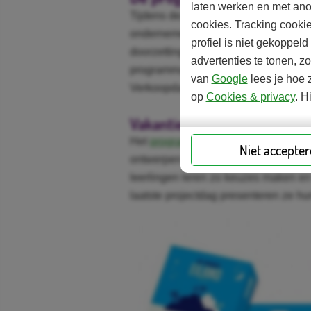
laten werken en met ano
Tijdens deze programma’s gaan leer
cookies. Tracking cooki
ondernemende vaardigheden, zoals cr
profiel is niet gekoppel
doorzettingsvermogen. Daarnaast ler
advertenties te tonen, z
programma’s zijn opgedeeld in vier d
van
Google
lees je hoe z
Verkoopdag.
op
Cookies & privacy
. H
Vakantie-eiland voor groep 5
Het
programma Vakantie-eiland
daagt
Niet accepte
ontwerpen en in teams te bedenken ho
leerlingen leren zo keuzes maken e
laatste projectdag presenteren ze hu