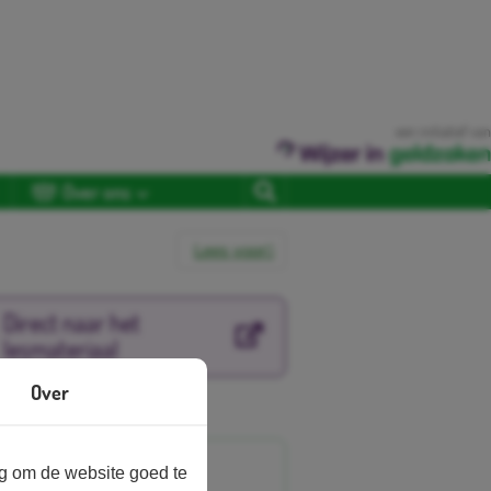
een initiatief van
Over ons
Lees voor
Direct naar het
lesmateriaal
Over
nbieder
ng om de website goed te