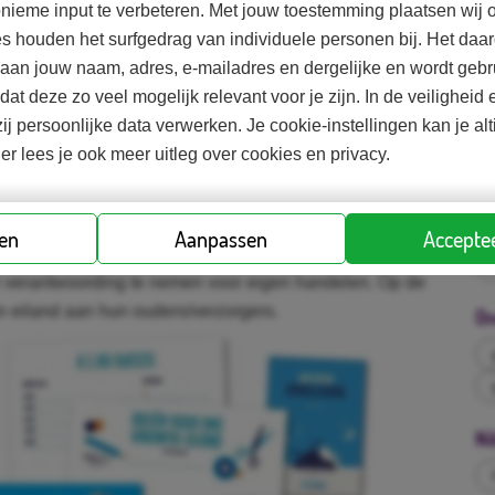
nieme input te verbeteren. Met jouw toestemming plaatsen wij o
lingen in groepsverband aan de slag met
es houden het surfgedrag van individuele personen bij. Het d
eativiteit, samenwerken, zelfvertrouwen en
d aan jouw naam, adres, e-mailadres en dergelijke en wordt gebr
en ze meer over financiën en marketing. De
odat deze zo veel mogelijk relevant voor je zijn. In de veilighei
agen of dagdelen en aan het einde is een Eiland- of
ij persoonlijke data verwerken. Je cookie-instellingen kan je al
Ko
ier lees je ook meer uitleg over cookies en privacy.
-6
So
 leerlingen uit om een succesvol vakantie-eiland te
ren
Aanpassen
Acceptee
e het eiland eruitziet en wat er te doen is. De
n verantwoording te nemen voor eigen handelen. Op de
n eiland aan hun ouders/verzorgers.
On
Ni