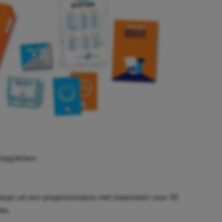
dag(del)en.
staan uit een programmabox met materialen voor 30
tw.