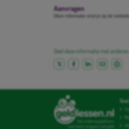
Aanvragen
Meer informatie vind je op de websit
Deel deze informatie met anderen
Snel 
Co
N
Het onderwijsplatform
Wi
over leren omgaan met geld