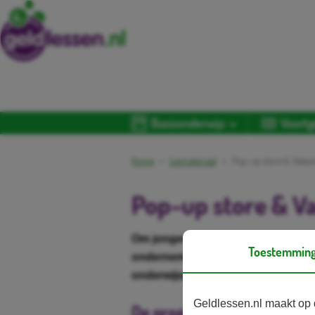
Basisonderwijs
Voortg
Home
Lesmateriaal
Pop-up store & Vakan
Pop-up store & Va
Om jongeren al op jonge leeftijd d
Toestemmin
ondernemerschap bij te brengen,
onderwijsprogramma’s voor het ba
Geldlessen.nl maakt op 
De programma's