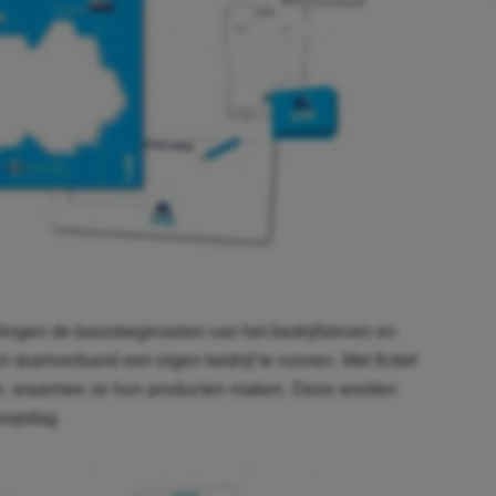
ingen de basisbeginselen van het bedrijfsleven en
 teamverband een eigen bedrijf te runnen. Met fictief
n in, waarmee ze hun producten maken. Deze worden
koopdag.