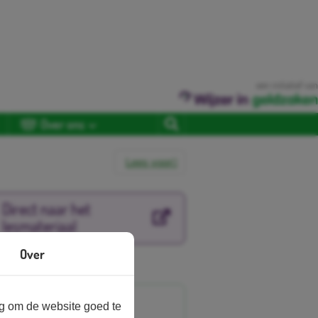
een initiatief van
Over ons
Lees voor
Direct naar het
lesmateriaal
Over
nbieder
ng om de website goed te