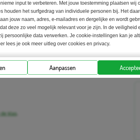
nieme input te verbeteren. Met jouw toestemming plaatsen wij o
es houden het surfgedrag van individuele personen bij. Het d
uit 12 vragen en 4 stellingen. De quizvragen en de
d aan jouw naam, adres, e-mailadres en dergelijke en wordt gebr
 voor een goed gesprek over onderwerpen als: wat doet
odat deze zo veel mogelijk relevant voor je zijn. In de veilighei
en hoe voorkom je die en veilig bankieren.Hoe leuk is
ij persoonlijke data verwerken. Je cookie-instellingen kan je al
d die echt bij een bank werkt?
ier lees je ook meer uitleg over cookies en privacy.
ren
Aanpassen
Acceptee
 de klas
.