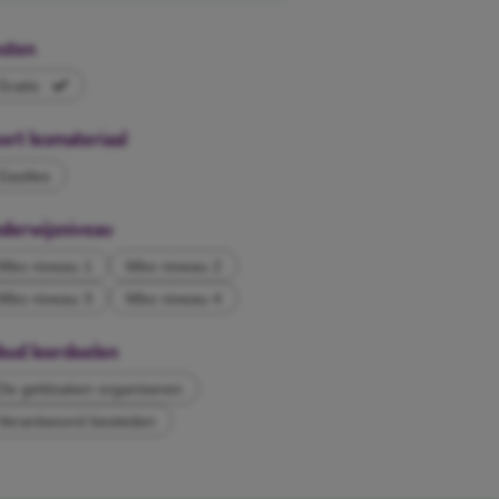
sten
Gratis
ort lesmateriaal
Gastles
derwijsniveau
Mbo niveau 1
Mbo niveau 2
Mbo niveau 3
Mbo niveau 4
bud leerdoelen
De geldzaken organiseren
Verantwoord besteden