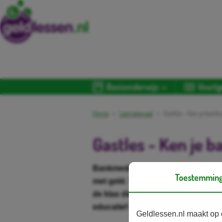
Basisonderwijs
Voortg
Home
Lesmateriaal
Gastles - Ken je bank
Gastles - Ken je 
Bankmedewerkers delen graag hun
Toestemmin
met geld. Tijdens een gastles Ban
de klas die samen met jouw studen
educatief spel over omgaan met g
Geldlessen.nl maakt op 