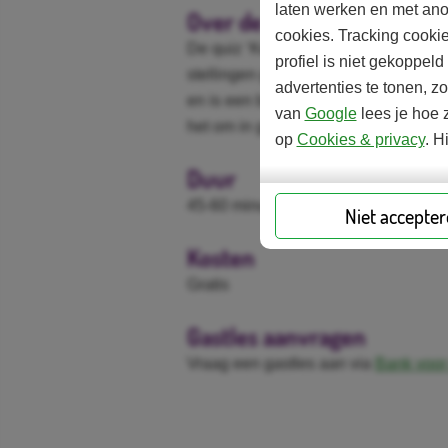
laten werken en met ano
Over de gastles
cookies. Tracking cooki
De quiz ‘Ken je bankzaken!’ bestaat 
profiel is niet gekoppel
stellingen geven voldoende houvast
advertenties te tonen, z
en is een bank, geldezels, schulden 
van
Google
lees je hoe z
het om in gesprek te gaan met ieman
op
Cookies & privacy
. H
Duur
45-60 minuten
Niet accepte
Kosten
Gratis
Gastles aanvragen
Vraag een gastles aan via
Bank voor