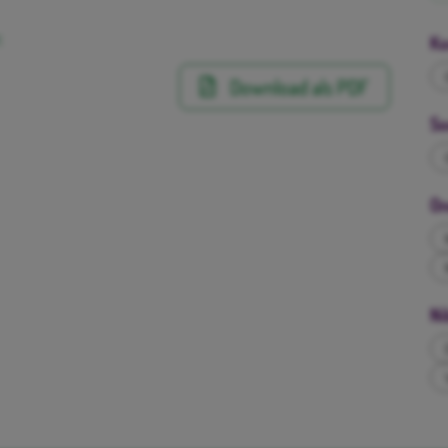
:
Ko
Download als PDF
So
On
Ni