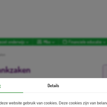
ezet onderwijs
Mbo
Financiele educatie
zaken
bankzaken
 expertise op het gebied van verstandig omgaan
g
Details
k voor de klas ontvang je een bankmedewerker in
Aa
ten de Cash Quiz speelt. De Cash Quiz is een
eld voor het middelbaar beroepsonderwijs.
deze website gebruik van cookies. Deze cookies zijn van bela