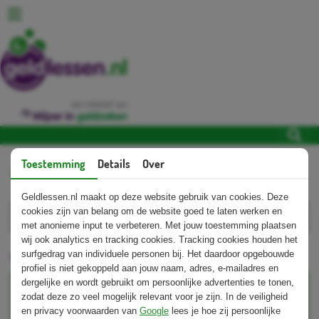
een initiatief van
Toestemming
Details
Over
Home
Over ons
Week van het geld
Lees voor
Geldlessen.nl maakt op deze website gebruik van cookies. Deze
cookies zijn van belang om de website goed te laten werken en
met anonieme input te verbeteren. Met jouw toestemming plaatsen
wij ook analytics en tracking cookies. Tracking cookies houden het
Week van het geld
surfgedrag van individuele personen bij. Het daardoor opgebouwde
profiel is niet gekoppeld aan jouw naam, adres, e-mailadres en
dergelijke en wordt gebruikt om persoonlijke advertenties te tonen,
Zet het alvast in je agenda!
zodat deze zo veel mogelijk relevant voor je zijn. In de veiligheid
en privacy voorwaarden van
Google
lees je hoe zij persoonlijke