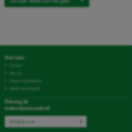
Ga naar Week van het geld
Snel naar...
Contact
Nieuws
Wijzer in geldzaken
Week van het geld
Ontvang de
onderwijsnieuwsbrief
Schrijf je nu in