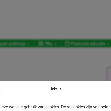
ezet onderwijs
Mbo
Financiele educatie
is de titel van de gastles over pensioen voor het
g
Details
derwijs. ‘Morgen’ verwijst naar later, als de
Aa
et pensioen gaan. En morgen verwijst ook naar het
tonen wanneer het over pensioen gaat: “Heel
deze website gebruik van cookies. Deze cookies zijn van bela
ijken, maar vandaag nog even niet.”