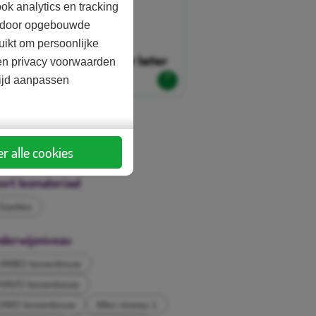
ok analytics en tracking
aardoor opgebouwde
uikt om persoonlijke
d en privacy voorwaarden
tijd aanpassen
sten
r alle cookies
Gratis
ort lesmateriaal
Gastles
derwijsniveau
VMBO bovenbouw
HAVO bovenbouw
VWO bovenbouw
Mbo niveau 1