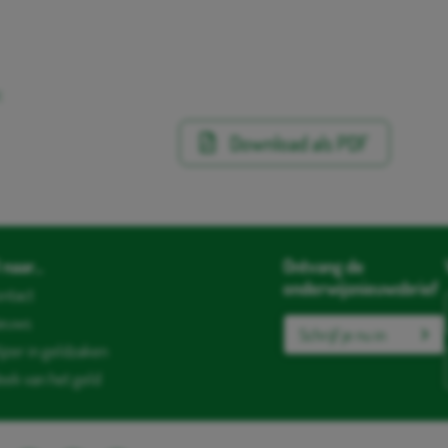
:
Download als PDF
naar...
Ontvang de
onderwijsnieuwsbrief
ntact
ieuws
Schrijf je nu in
jzer in geldzaken
ek van het geld