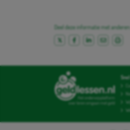
Deel deze informatie met anderen
Snel 
Co
N
Het onderwijsplatform
Wi
over leren omgaan met geld
We