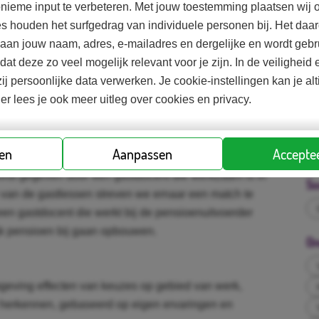
nieme input te verbeteren. Met jouw toestemming plaatsen wij o
es houden het surfgedrag van individuele personen bij. Het d
d aan jouw naam, adres, e-mailadres en dergelijke en wordt gebr
n speelse, laagdrempelige en interactieve manier
odat deze zo veel mogelijk relevant voor je zijn. In de veilighei
 onderwerp niet meer ‘eng’ en ingewikkeld lijkt als ze
ij persoonlijke data verwerken. Je cookie-instellingen kan je al
 de arbeidsvoorwaarde pensioen in aanraking komen.
ier lees je ook meer uitleg over cookies en privacy.
en: een aantal open vragen aan de klas om een indruk
Ko
ingen over pensioen hebben, een klassikale uitleg over
ren
Aanpassen
Acceptee
ilm, een interactieve opdracht en een kleine
ordt gegeven door een gastdocent die werkzaam is in
So
n van de gastlessen streven we ernaar een match te
en gastdocent die werkt bij de pensioenuitvoerder
ijk pensioen bij gaan opbouwen.
On
mgeving effecten van keuzes op gebied van werk,
herkennen, gebaseerd op eigen ervaringen en