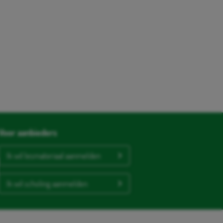
Voor aanbieders
Ik wil lesmateriaal aanmelden
Ik wil scholing aanmelden