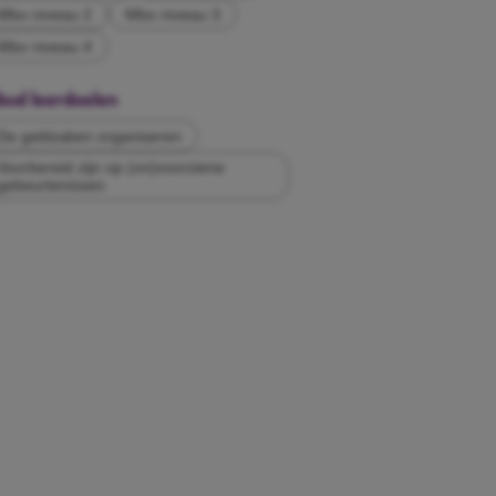
Mbo niveau 2
Mbo niveau 3
Mbo niveau 4
bud leerdoelen
De geldzaken organiseren
Voorbereid zijn op (on)voorziene
gebeurtenissen