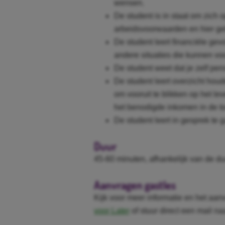
wensen.
De student is in staat om zich 
arbeidsvoorwaarden en hier geb
De student leert financiële gev
andere situaties die kunnen vo
De student weet dat je zelf pen
De student leert overzicht hou
om vooruit te blikken op het le
het benodigde inkomen in de t
De student leert in gesprek te
Duur
45-60 minuten, afhankelijk van de du
Aanvragen gastles
Kijk voor meer informatie en het aa
voor Later
of stuur direct een mail n