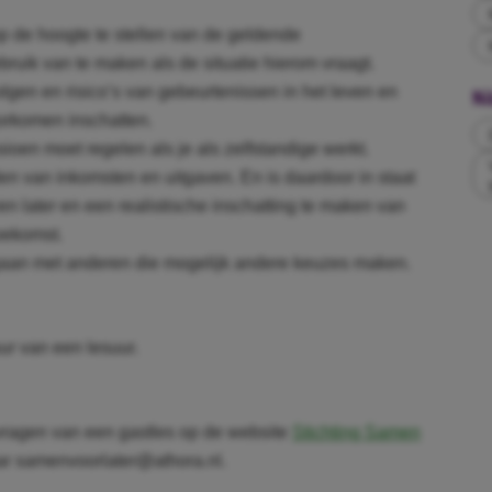
op de hoogte te stellen van de geldende
ruik van te maken als de situatie hierom vraagt.
olgen en risico’s van gebeurtenissen in het leven en
Ni
orkomen inschatten.
sioen moet regelen als je als zelfstandige werkt.
den van inkomsten en uitgaven. En is daardoor in staat
ven later en een realistische inschatting te maken van
oekomst.
 gaan met anderen die mogelijk andere keuzes maken.
ur van een lesuur.
nvragen van een gastles op de website
Stichting Samen
aar samenvoorlater@athora.nl.