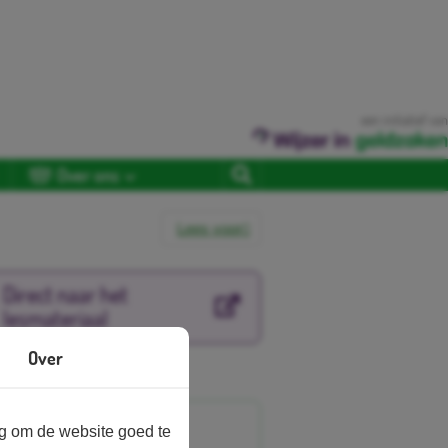
een initiatief van
Over ons
Lees voor
Direct naar het
lesmateriaal
Over
nbieder
ng om de website goed te