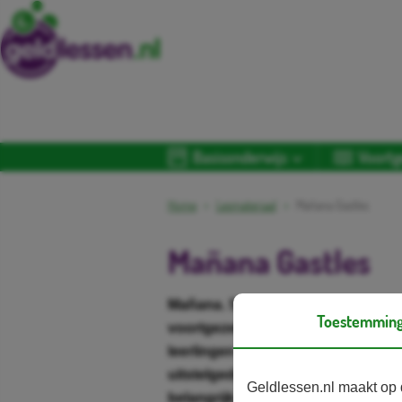
Basisonderwijs
Voortg
Home
Lesmateriaal
Mañana Gastles
Mañana Gastles
Mañana. Spaans voor ‘morgen’. Dat 
Toestemmin
voortgezet en middelbaar beroepson
leerlingen over tientallen jaren m
uitstelgedrag dat veel mensen ver
Geldlessen.nl maakt op 
belangrijk, ik moet er eens naar k