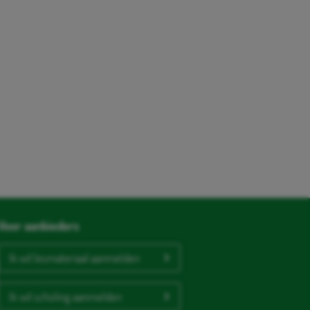
Voor aanbieders
Ik wil lesmateriaal aanmelden
Ik wil scholing aanmelden