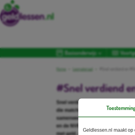
Basisonderwijs
Voortg
Home
Lesmateriaal
#Snel verdiend en #O
#Snel verdiend e
Snel verdiend en online schulden t
Toestemmin
die matchen met de beleveniswerel
samenwerking met de Nederlands
en de NVB vinden financiële educa
Geldlessen.nl maakt op 
met geld, dát is de missie. Door z