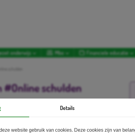
ezet onderwijs
Mbo
Financiele educatie
nline schulden
n #Online schulden
wee van de zes kant-en-klare interactieve lessen
g
Details
d van jongeren. Ze zijn ontwikkeld in
Aa
e Vereniging van Banken (NVB). Codename Future
tie superbelangrijk: jongeren slim leren omgaan
deze website gebruik van cookies. Deze cookies zijn van bela
e al op jonge leeftijd bewust te maken van hun