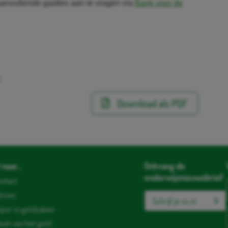
aanvullende gastles aan te vragen via
Bank voor de
:
Download als PDF
naar...
Ontvang de
onderwijsnieuwsbrief
ntact
ieuws
Schrijf je nu in
jzer in geldzaken
ek van het geld