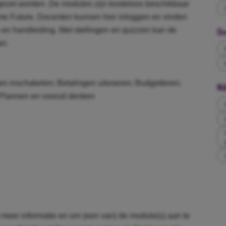
gezet worden. De modules zijn kosteloos beschikbaar
 Future. Docenten kunnen hier inloggen en vinden
 en handleiding. Met stellingen en quizzen kan de
On
an.
n inschakelen; Betalingen uitvoeren; Budgetteren;
Ni
 Plannen en vooruit denken
meer informatie en om (een van) de module(s) aan te