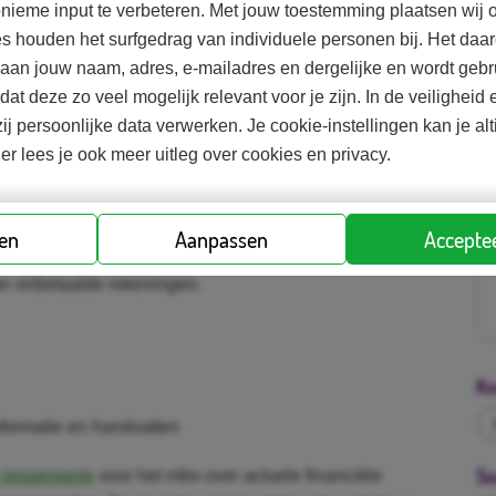
nieme input te verbeteren. Met jouw toestemming plaatsen wij o
n de basis voor financiële zelfredzaamheid als ze
es houden het surfgedrag van individuele personen bij. Het d
d aan jouw naam, adres, e-mailadres en dergelijke en wordt gebr
odat deze zo veel mogelijk relevant voor je zijn. In de veilighei
ij persoonlijke data verwerken. Je cookie-instellingen kan je al
ren op welke manier zij makkelijk aan inkomsten
ier lees je ook meer uitleg over cookies en privacy.
me en veilige manier geld kunnen uitgeven en
rt de student voor- en nadelen van online shoppen en
, en wordt zich bewust van zijn online koopgedrag.
ren
Aanpassen
Acceptee
co's van koopverslaving, het belang van overzicht in
van onbetaalde rekeningen.
Ko
formatie en handvatten
So
 lessenserie
voor het mbo over actuele financiële