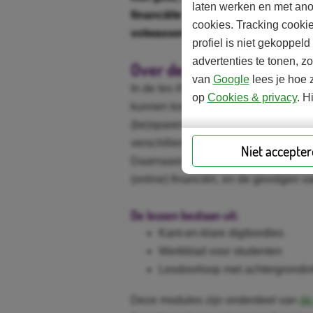
laten werken en met ano
financiële keuzes, leggen wij same
cookies. Tracking cooki
volwassen zijn.
profiel is niet gekoppel
advertenties te tonen, z
Over de modules
van
Google
lees je hoe z
In de les #Snel verdiend leren jonge
op
Cookies & privacy
. H
kunnen komen en hoe ze op een slim
(be)sparen. Bij #Online schulden lee
verschillende betaalmethoden kennen
Niet accepte
Daarnaast begrijpt de student de risi
(online) financiën, en de gevolgen 
De lessen bestaan uit:
Kant-en-klare digibordles
Werkblad voor studenten
Lesdoorloop met achtergrondin
Deze modules zijn onderdeel van
de