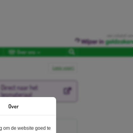
een initiatief van
Over ons
Lees voor
Direct naar het
lesmateriaal
Over
nbieder
ng om de website goed te