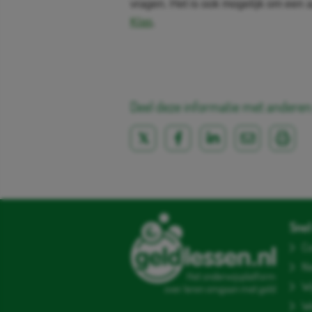
vragen. Het is ook mogelijk om een 
Klas
.
Deel deze informatie met anderen
Snel 
Co
N
Het onderwijsplatform
Wi
over leren omgaan met geld
We