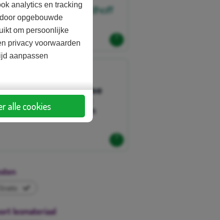
ok analytics en tracking
aardoor opgebouwde
uikt om persoonlijke
d en privacy voorwaarden
tijd aanpassen
r alle cookies
sten
Gratis
ort lesmateriaal