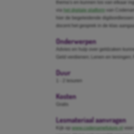
thema's en kunnen los van elkaar in
via
het digitale platform
van Codename
hier de begeleidende digibordlessen
docent het gesprek in de klas aanga
Onderwerpen
Advies en hulp over geldzaken kunne
Geld verdienen; Lenen en leningen;
Duur
1 - 2 lesuren
Kosten
Gratis
Lesmateriaal aanvragen
Kijk op
www.codenamefuture.nl
voor 