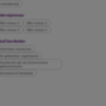
Lesmateriaal
derwijsniveau
Mbo niveau 1
Mbo niveau 2
Mbo niveau 3
Mbo niveau 4
bud leerdoelen
Inkomsten verwerven
De geldzaken organiseren
Voorbereid zijn op (on)voorziene
gebeurtenissen
Verantwoord besteden