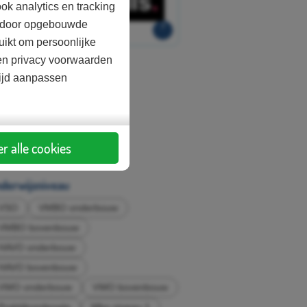
ok analytics en tracking
aardoor opgebouwde
uikt om persoonlijke
d en privacy voorwaarden
sten
tijd aanpassen
Betaald
ort lesmateriaal
r alle cookies
Lesmateriaal
derwijsniveau
VSO
VMBO onderbouw
VMBO bovenbouw
HAVO onderbouw
HAVO bovenbouw
VWO onderbouw
VWO bovenbouw