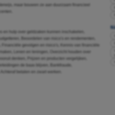
nderwijs, maar bouwen ze aan duurzaam financieel
centen.
Ni
es en hulp over geldzaken kunnen inschakelen,
Budgetteren, Beoordelen van risico's en rendementen,
Financiële gevolgen en risico's, Kennis van financiële
maken, Lenen en leningen, Overzicht houden over
oruit denken, Prijzen en producten vergelijken,
rleidingen de baas blijven, Bankfraude,
 Achteraf betalen en zwart werken.