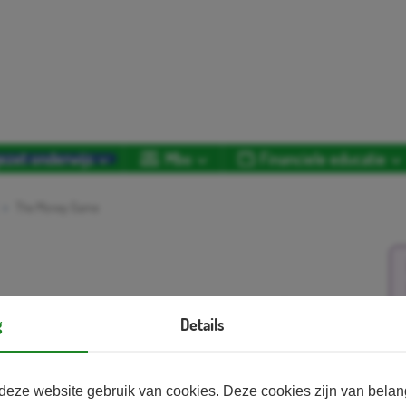
ezet onderwijs
Mbo
Financiele educatie
The Money Game
 de speler geconfronteerd met uitdagende dilemma’s
g
Details
ke keuze direct invloed heeft op het verloop van het
Aa
le bankrekening. Het spel biedt een speciaal
ten, waarmee ze op een pedagogisch verantwoorde
deze website gebruik van cookies. Deze cookies zijn van bela
nnen voeren over de gemaakte keuzes van de