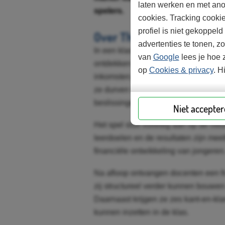
laten werken en met ano
spelers.
cookies. Tracking cooki
profiel is niet gekoppel
Over The Money Game
advertenties te tonen, z
In een klas vol betrokken jongeren s
van
Google
lees je hoe z
ontdekken hoe geld werkt door leve
op
Cookies & privacy
. H
inkomsten, hoe ze omgaan met onverw
ze durven te nemen. Tijdens het spe
beslissingen en krijgen ze inzicht in
Niet accepte
Het spel sluit volledig aan op de ni
leerdoelen en de resultaten zijn meet
financiële ontwikkeling van jongeren
Na afloop ontvangen docenten een fr
zij structureel verder kunnen bouwen
Daarnaast krijgen ze zes kant-en-kla
kunnen inzetten in de klas.