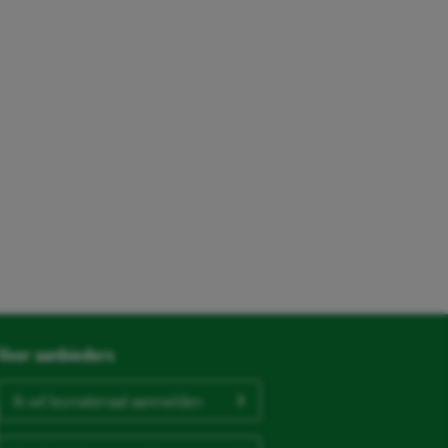
Voor aanbieders
Ik wil lesmateriaal aanmelden