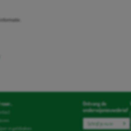
nformatie.
:
naar...
Ontvang de
onderwijsnieuwsbrief
ntact
ieuws
Schrijf je nu in
jzer in geldzaken