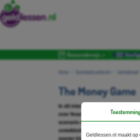
Basisonderwijs
Voortg
Home
Voortgezet onderwijs
Lesmateriaal
The Money Game
In dit interactief videospel wordt
Toestemmin
over financiële thema's, waarbij el
scenario en het saldo op de virtue
ontwikkeld framework voor docen
Geldlessen.nl maakt op 
manier klassikale gesprekken ku