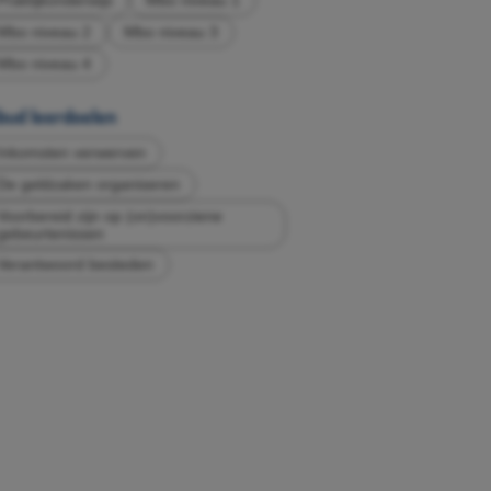
Praktijkonderwijs
Mbo niveau 1
Mbo niveau 2
Mbo niveau 3
Mbo niveau 4
bud leerdoelen
Inkomsten verwerven
De geldzaken organiseren
Voorbereid zijn op (on)voorziene
gebeurtenissen
Verantwoord besteden