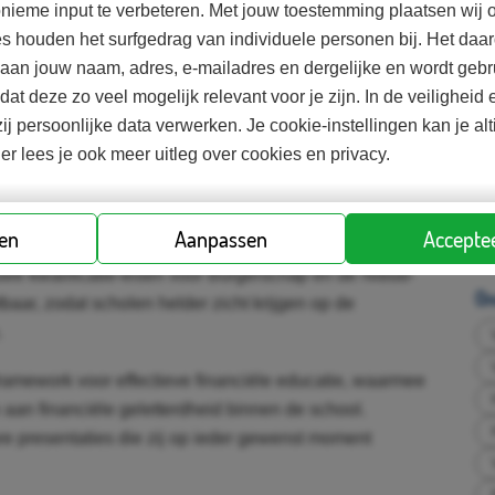
nieme input te verbeteren. Met jouw toestemming plaatsen wij o
es houden het surfgedrag van individuele personen bij. Het d
d aan jouw naam, adres, e-mailadres en dergelijke en wordt gebr
odat deze zo veel mogelijk relevant voor je zijn. In de veilighei
tart The Money Game, een online spel waarin zij
Ko
ij persoonlijke data verwerken. Je cookie-instellingen kan je al
nsechte keuzes te maken. Ze bepalen wat ze doen met
ier lees je ook meer uitleg over cookies en privacy.
achte kosten, waar ze voor sparen en welke risico’s
len ervaren jongeren direct de gevolgen van hun
So
 hun eigen geldgedrag.
ren
Aanpassen
Acceptee
euwe kwalificatie-eisen voor Burgerschap en de Nibud-
On
baar, zodat scholen helder zicht krijgen op de
.
amework voor effectieve financiële educatie, waarmee
 aan financiële geletterdheid binnen de school.
re presentaties die zij op ieder gewenst moment