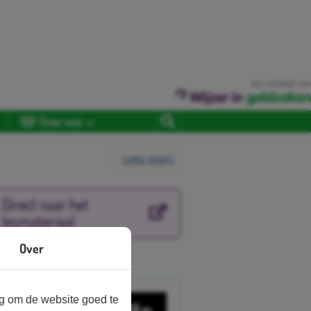
een initiatief van
Over ons
Lees voor
Direct naar het
lesmateriaal
Over
nbieder
ng om de website goed te