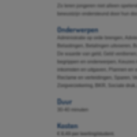
Zo leren jongeren niet alleen spele
bewustzijn ondersteund door hun do
Onderwerpen
Administratie op orde brengen, Advi
Belastingen, Betalingen uitvoeren, 
De waarde van geld, Geld verdienen, 
begrippen en onderwerpen, Keuzes 
inkomsten en uitgaven, Plannen en vo
Reclame en verleidingen, Sparen, Ve
Zorgverzekering, BKR, Sociale druk,
Duur
30-40 minuten
Kosten
€ 8,49 per leerling/student.