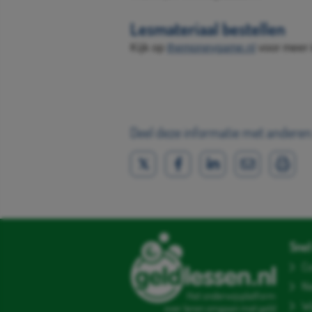
Lesmateriaal bestellen
Kijk op
themoneygame.nl
voor meer i
Deel deze informatie met anderen
Snel 
Co
N
Het onderwijsplatform
Wi
over leren omgaan met geld