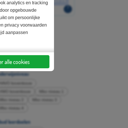
ok analytics en tracking
aardoor opgebouwde
uikt om persoonlijke
d en privacy voorwaarden
sten
tijd aanpassen
Betaald
ort lesmateriaal
Gastles
r alle cookies
derwijsniveau
HAVO bovenbouw
VWO bovenbouw
Mbo niveau 1
Mbo niveau 2
Mbo niveau 3
Mbo niveau 4
bud leerdoelen