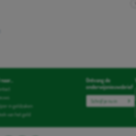
:
naar...
Ontvang de
onderwijsnieuwsbrief
ntact
ieuws
Schrijf je nu in
jzer in geldzaken
ek van het geld