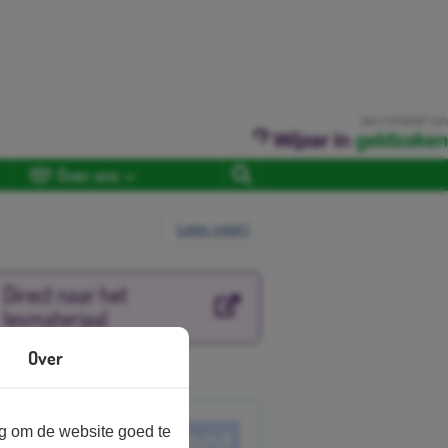
een initiatief van
Over ons
Lees voor
Direct naar het
lesmateriaal
Over
nbieder
ng om de website goed te