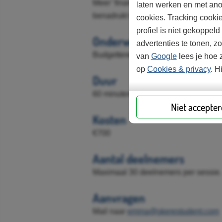
Meer’ financieel plan worksheet. Dit 
laten werken en met ano
benadrukt wordt en gecombineerd wor
cookies. Tracking cooki
profiel is niet gekoppel
Onderwerpen
advertenties te tonen, z
Budgetteren, De waarde van geld, K
van
Google
lees je hoe z
op
Cookies & privacy
. H
Duur
60 minuten
Niet accepte
Kosten
€700
Aantal deelnemers
Maximaal 30 deelnemers per sessie.
Aanvragen
Mail naar
emma@skerestudent.com