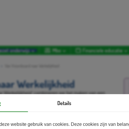
ezet onderwijs
Mbo
Financiele educatie
Van Visionboard naar Werkelijkheid
aar Werkelijkheid
ar Werkelijkheid’ combineren we het maken van een
inancieel plan. In deze sessie helpen we deelnemers
g
Details
Aa
at ze weten hoe ze (een van de) dromen die ze op hun
l mogelijk kunnen maken. Hierbij hebben deelnemers
ig en krijgen ze gratis toegang tot het ‘Van Skeer Naar
deze website gebruik van cookies. Deze cookies zijn van bela