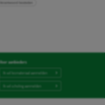
Verantwoord besteden
Voor aanbieders
Ik wil lesmateriaal aanmelden
Ik wil scholing aanmelden