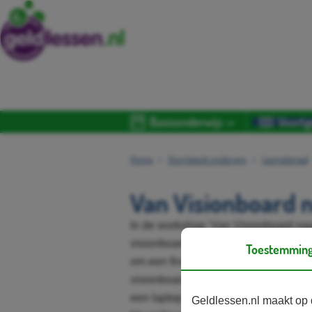
Basisonderwijs
Voortg
Home
Voortgezet onderwijs
Lesmateriaal
Van Visionboard n
In de workshop ‘Van Visionboard na
visionboard met het maken van een f
Toestemmin
om een financieel plan te maken zod
visionboard hebben gezet financiee
een laptop of tablet met internet nod
Geldlessen.nl maakt op 