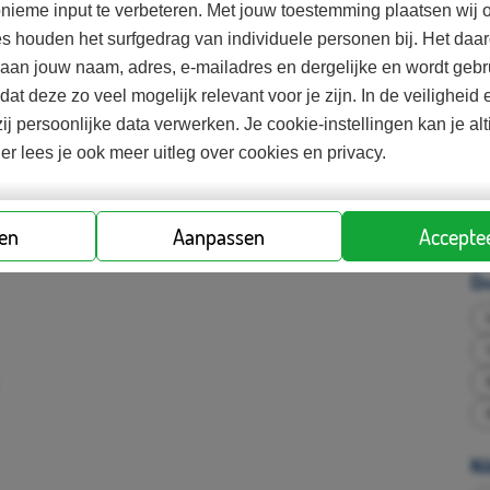
is een praktische sessie waarbij de leuke kant van geld
nieme input te verbeteren. Met jouw toestemming plaatsen wij o
dt met het maken van een financieel plan.
es houden het surfgedrag van individuele personen bij. Het d
d aan jouw naam, adres, e-mailadres en dergelijke en wordt gebr
odat deze zo veel mogelijk relevant voor je zijn. In de veilighei
Ko
euzes maken, Plannen en vooruit denken, Sparen.
ij persoonlijke data verwerken. Je cookie-instellingen kan je al
ier lees je ook meer uitleg over cookies en privacy.
So
ren
Aanpassen
Acceptee
On
Ni