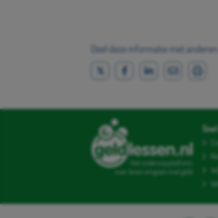
Deel deze informatie met anderen
Snel 
Co
N
Het onderwijsplatform
Wi
over leren omgaan met geld
We