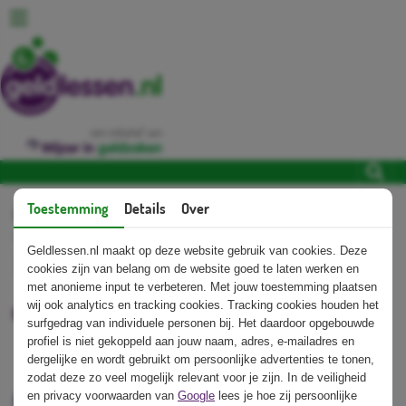
een initiatief van
Toestemming
Details
Over
Home
Over ons
Nieuws
CSG Willem de Zwijger: Geldlessen horen bij de basis
Geldlessen.nl maakt op deze website gebruik van cookies. Deze
Lees voor
cookies zijn van belang om de website goed te laten werken en
met anonieme input te verbeteren. Met jouw toestemming plaatsen
wij ook analytics en tracking cookies. Tracking cookies houden het
donderdag, 6 november 2025
surfgedrag van individuele personen bij. Het daardoor opgebouwde
profiel is niet gekoppeld aan jouw naam, adres, e-mailadres en
dergelijke en wordt gebruikt om persoonlijke advertenties te tonen,
zodat deze zo veel mogelijk relevant voor je zijn. In de veiligheid
CSG Willem de Zwijger: Geldlessen
en privacy voorwaarden van
Google
lees je hoe zij persoonlijke